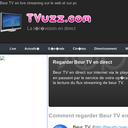
Beur TV en live streaming sur le web et sur pc
La t�l�vision en direct
Live
Actualit�
G�n�rale
Cin�ma
Divertissement
M
Regarder Beur TV en direct
Beur TV en direct sur internet via le pla
en passant par le service de votre op�rat
la lecture du flux streaming de beur TV.
Comment regarder Beur TV en 
Beur TV (
http://beurtv.ove