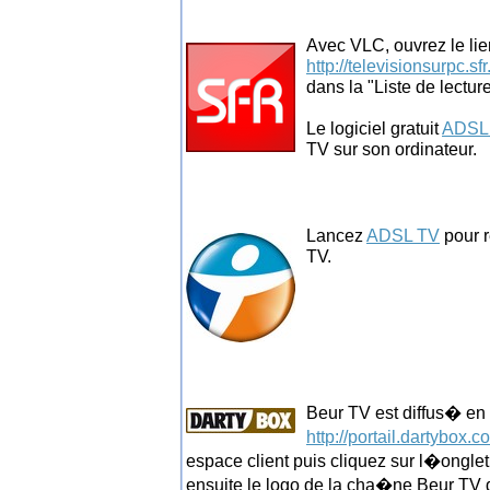
Avec VLC, ouvrez le lie
http://televisionsurpc.sf
dans la "Liste de lectur
Le logiciel gratuit
ADSL
TV sur son ordinateur.
Lancez
ADSL TV
pour r
TV.
Beur TV est diffus� en d
http://portail.dartybox.c
espace client puis cliquez sur l�ongle
ensuite le logo de la cha�ne Beur TV 