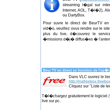
streaming l�gal sur inte
Internet, AOL, T�l�2), Al
ou DartyBox.
Pour suvre le direct de BeurTV en
vid�o, veuillez ovus rendre sur le site 
plus du live, d�couvrez le servic
�missions d�j� diffus�es � l'anten
Beur TV en direct en fonction de l'op�r
Dans VLC ouvrez le lie
http://mafreebox.freebox
Cliquez sur "Liste de le
T�l�chargez gratuitement le logiciel
live sur pc.